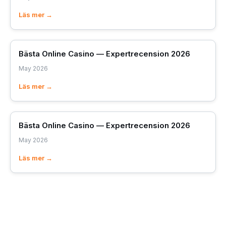
Läs mer →
Bästa Online Casino — Expertrecension 2026
May 2026
Läs mer →
Bästa Online Casino — Expertrecension 2026
May 2026
Läs mer →