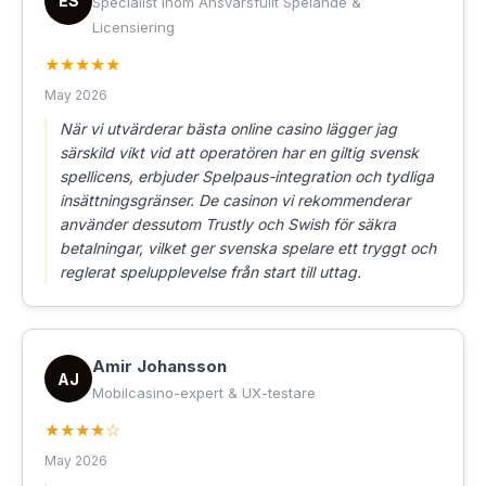
ES
Specialist inom Ansvarsfullt Spelande &
Licensiering
★★★★★
May 2026
När vi utvärderar bästa online casino lägger jag
särskild vikt vid att operatören har en giltig svensk
spellicens, erbjuder Spelpaus-integration och tydliga
insättningsgränser. De casinon vi rekommenderar
använder dessutom Trustly och Swish för säkra
betalningar, vilket ger svenska spelare ett tryggt och
reglerat spelupplevelse från start till uttag.
Amir Johansson
AJ
Mobilcasino-expert & UX-testare
★★★★☆
May 2026