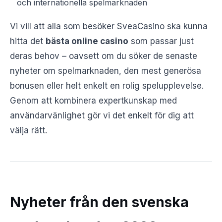
och internationella spelmarknaden
Vi vill att alla som besöker SveaCasino ska kunna
hitta det
bästa online casino
som passar just
deras behov – oavsett om du söker de senaste
nyheter om spelmarknaden, den mest generösa
bonusen eller helt enkelt en rolig spelupplevelse.
Genom att kombinera expertkunskap med
användarvänlighet gör vi det enkelt för dig att
välja rätt.
Nyheter från den svenska