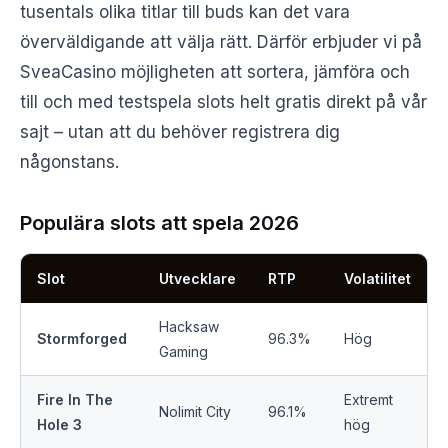
tusentals olika titlar till buds kan det vara
överväldigande att välja rätt. Därför erbjuder vi på
SveaCasino möjligheten att sortera, jämföra och
till och med testspela slots helt gratis direkt på vår
sajt – utan att du behöver registrera dig
någonstans.
Populära slots att spela 2026
Slot
Utvecklare
RTP
Volatilitet
Hacksaw
Stormforged
96.3%
Hög
Gaming
Fire In The
Extremt
Nolimit City
96.1%
Hole 3
hög