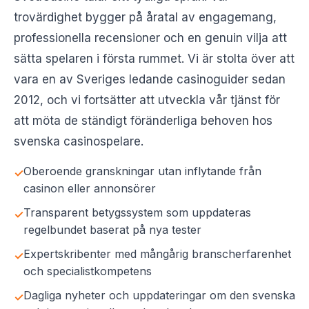
trovärdighet bygger på åratal av engagemang,
professionella recensioner och en genuin vilja att
sätta spelaren i första rummet. Vi är stolta över att
vara en av Sveriges ledande casinoguider sedan
2012, och vi fortsätter att utveckla vår tjänst för
att möta de ständigt föränderliga behoven hos
svenska casinospelare.
Oberoende granskningar utan inflytande från
casinon eller annonsörer
Transparent betygssystem som uppdateras
regelbundet baserat på nya tester
Expertskribenter med mångårig branscherfarenhet
och specialistkompetens
Dagliga nyheter och uppdateringar om den svenska