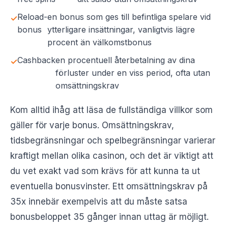
Reload-
en bonus som ges till befintliga spelare vid
bonus
ytterligare insättningar, vanligtvis lägre
procent än välkomstbonus
Cashback
en procentuell återbetalning av dina
förluster under en viss period, ofta utan
omsättningskrav
Kom alltid ihåg att läsa de fullständiga villkor som
gäller för varje bonus. Omsättningskrav,
tidsbegränsningar och spelbegränsningar varierar
kraftigt mellan olika casinon, och det är viktigt att
du vet exakt vad som krävs för att kunna ta ut
eventuella bonusvinster. Ett omsättningskrav på
35x innebär exempelvis att du måste satsa
bonusbeloppet 35 gånger innan uttag är möjligt.