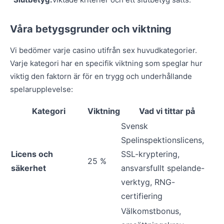
Våra betygsgrunder och viktning
Vi bedömer varje casino utifrån sex huvudkategorier.
Varje kategori har en specifik viktning som speglar hur
viktig den faktorn är för en trygg och underhållande
spelarupplevelse:
Kategori
Viktning
Vad vi tittar på
Svensk
Spelinspektionslicens,
Licens och
SSL-kryptering,
25 %
säkerhet
ansvarsfullt spelande-
verktyg, RNG-
certifiering
Välkomstbonus,