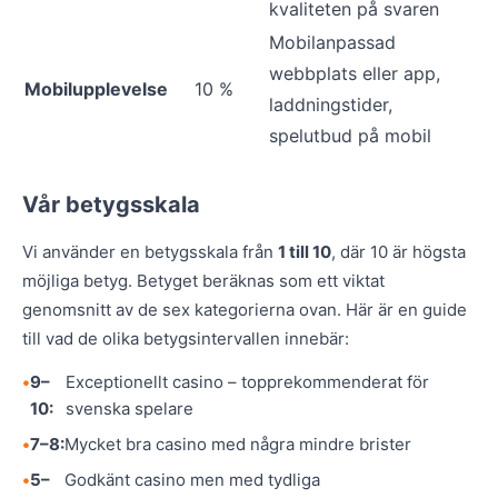
kvaliteten på svaren
Mobilanpassad
webbplats eller app,
Mobilupplevelse
10 %
laddningstider,
spelutbud på mobil
Vår betygsskala
Vi använder en betygsskala från
1 till 10
, där 10 är högsta
möjliga betyg. Betyget beräknas som ett viktat
genomsnitt av de sex kategorierna ovan. Här är en guide
till vad de olika betygsintervallen innebär:
9–
Exceptionellt casino – topprekommenderat för
10:
svenska spelare
7–8:
Mycket bra casino med några mindre brister
5–
Godkänt casino men med tydliga