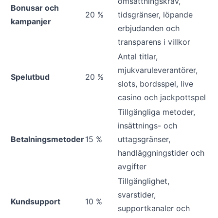
omsättningskrav,
Bonusar och
20 %
tidsgränser, löpande
kampanjer
erbjudanden och
transparens i villkor
Antal titlar,
mjukvaruleverantörer,
Spelutbud
20 %
slots, bordsspel, live
casino och jackpottspel
Tillgängliga metoder,
insättnings- och
Betalningsmetoder
15 %
uttagsgränser,
handläggningstider och
avgifter
Tillgänglighet,
svarstider,
Kundsupport
10 %
supportkanaler och