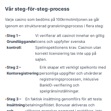
Vår steg-för-steg-process
Varje casino som bedöms på 100krmotmiljonen.se går
igenom en strukturerad granskningsprocess i flera steg:
Steg 1 –
Vi verifierar att casinot innehar en giltig
Grundläggande
licens och uppfyller svenska
kontroll:
Spelinspektionens krav. Casinon utan
korrekt licensiering tas inte upp på
sajten.
Steg 2 –
Erik skapar ett verkligt spelkonto med
Kontoregistrering:
personliga uppgifter och utvärderar
registreringsprocessen, inklusive
BankID-verifiering och
spelgränsinställningar.
Steg 3 –
En faktisk insättning genomförs för att testa
Insättning
betalningsflödet. Bonusar aktiveras och
och
villkoren granskas noggrant i praktiken, inte